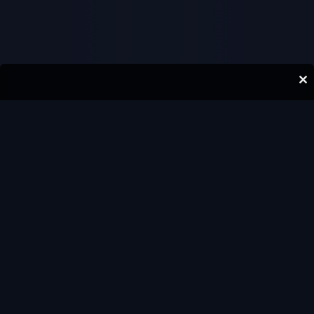
В июле 2024 года в
рамках открытой
встречи
Высшей лиги
ИПК
в Москве дан старт
новой программе
бенчмаркинга
проектной
производительности. В